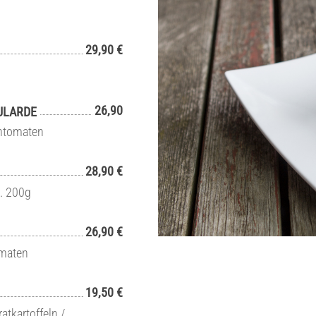
29,90 €
26,90
ULARDE
chtomaten
28,90 €
a. 200g
26,90 €
omaten
19,50 €
tkartoffeln /