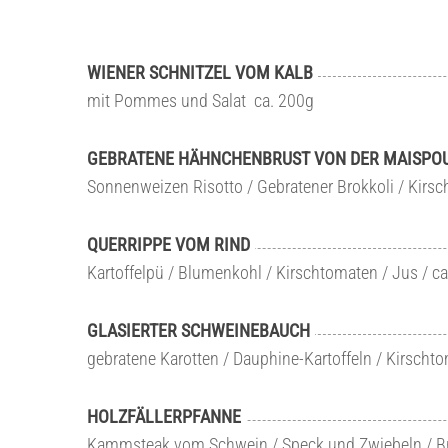
WIENER SCHNITZEL VOM KALB
mit Pommes und Salat ca. 200g
GEBRATENE HÄHNCHENBRUST VON DER MAISPO
Sonnenweizen Risotto / Gebratener Brokkoli / Kirs
QUERRIPPE VOM RIND
Kartoffelpü / Blumenkohl / Kirschtomaten / Jus / c
GLASIERTER SCHWEINEBAUCH
gebratene Karotten / Dauphine-Kartoffeln / Kirscht
HOLZFÄLLERPFANNE
Kammsteak vom Schwein / Speck und Zwiebeln / Bra