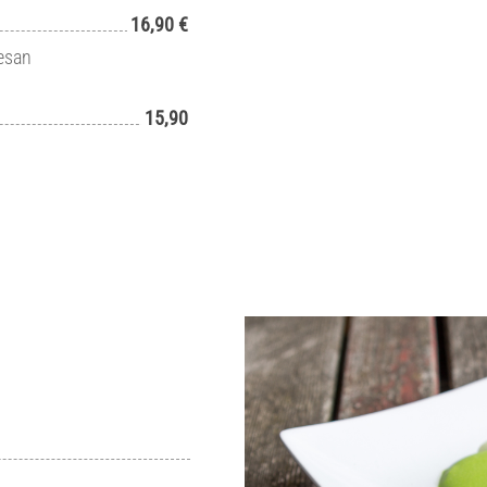
16,90 €
esan
15,90